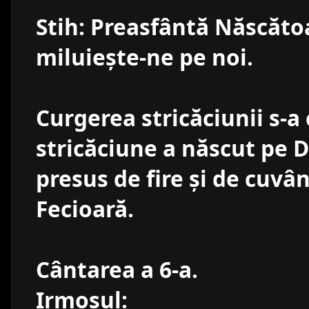
Stih: Preasfântă Născăt
miluieşte-ne pe noi.
Curgerea stricăciunii s-a 
stricăciune a născut pe
presus de fire şi de cuvâ
Fecioară.
Cântarea a 6-a.
Irmosul: