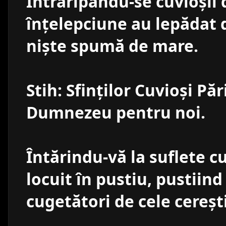
Întraripându-se cuvioşii 
înţelepciune au lepădat d
nişte spumă de mare.
Stih: Sfinţilor Cuvioşi Păr
Dumnezeu pentru noi.
Întărindu-vă la suflete 
locuit în pustiu, pustiind
cugetători de cele cereşti