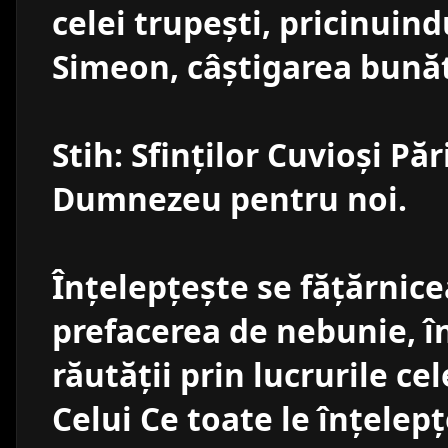
celei trupeşti, pricinuindu
Simeon, câştigarea bunăt
Stih: Sfinţilor Cuvioşi Păr
Dumnezeu pentru noi.
Înţelepţeşte se făţărnic
prefacerea de nebunie, î
răutăţii prin lucrurile ce
Celui Ce toate le înţelepţ