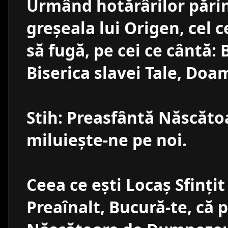
Urmând hotărârilor părinţ
greşeala lui Origen, cel ce
să fugă, pe cei ce cântă: 
Biserica slavei Tale, Doa
Stih: Preasfântă Născăt
miluieşte-ne pe noi.
Ceea ce eşti Locaş Sfinţi
Preaînalt, Bucură-te, că p