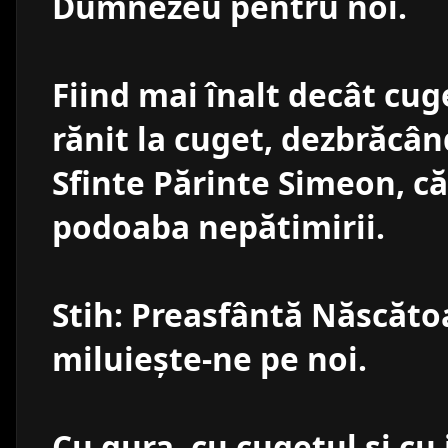
Dumnezeu pentru noi.
Fiind mai înalt decât cug
rănit la cuget, dezbrăcân
Sfinte Părinte Simeon, că
podoaba nepătimirii.
Stih: Preasfântă Născăt
miluieşte-ne pe noi.
Cu gura, cu cugetul şi c