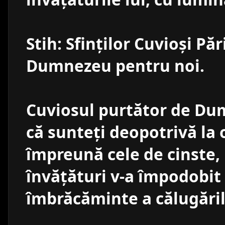
Stih: Sfinţilor Cuvioşi Păr
Dumnezeu pentru noi.
Cuviosul purtător de Du
că sunteţi deopotrivă la o
împreună cele de cinste,
învăţături v-a împodobit
îmbrăcăminte a călugăril