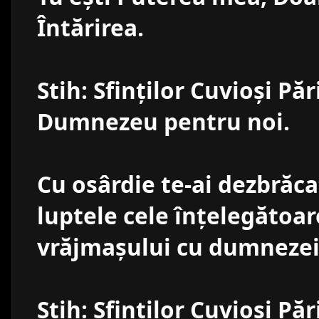
Întărirea.
Stih: Sfinţilor Cuvioşi Păr
Dumnezeu pentru noi.
Cu osârdie te-ai dezbrăca
luptele cele înţelegătoar
vrăjmaşului cu dumnezeie
Stih: Sfinţilor Cuvioşi Păr