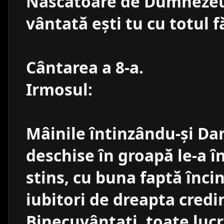
Născătoare de Dumnezeu,
vântată eşti tu cu totul 
Cântarea a 8-a.
Irmosul:
Mâinile întinzându-şi Dani
deschise în groapă le-a în
stins, cu buna faptă încin
iubitori de dreapta credi
Binecuvântaţi, toate luc