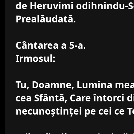
de Heruvimi odihnindu-Se
Prealăudată.
Cântarea a 5-a.
Irmosul:
Tu, Doamne, Lumina mea 
cea Sfântă, Care întorci d
necunoştinţei pe cei ce T