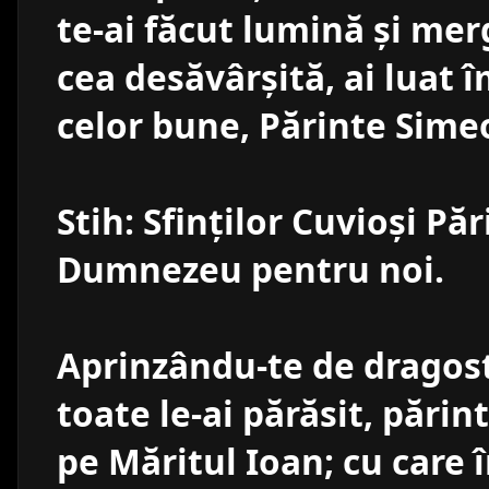
te-ai făcut lumină şi mer
cea desăvârşită, ai luat î
celor bune, Părinte Sime
Stih: Sfinţilor Cuvioşi Păr
Dumnezeu pentru noi.
Aprinzându-te de dragos
toate le-ai părăsit, pări
pe Măritul Ioan; cu care 