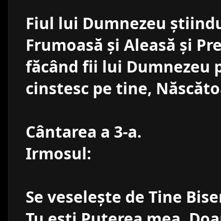
Fiul lui Dumnezeu ştiindu
Frumoasă şi Aleasă şi Prea
făcând fii lui Dumnezeu p
cinstesc pe tine, Născă
Cântarea a 3-a.
Irmosul:
Se veseleşte de Tine Biser
Tu eşti Puterea mea, Doa