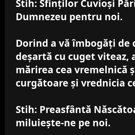
Stih: Sfinţilor Cuvioşi Păr
Dumnezeu pentru noi.
Dorind a vă îmbogăţi de 
deşartă cu cuget viteaz, 
mărirea cea vremelnică ş
curgătoare şi vrednicia c
Stih: Preasfântă Născăt
miluieşte-ne pe noi.