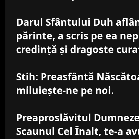
Darul Sfântului Duh aflân
părinte, a scris pe ea ne
credinţă şi dragoste cura
Stih: Preasfântă Născăt
miluieşte-ne pe noi.
Preaproslăvitul Dumnezeu
Scaunul Cel Înalt, te-a a