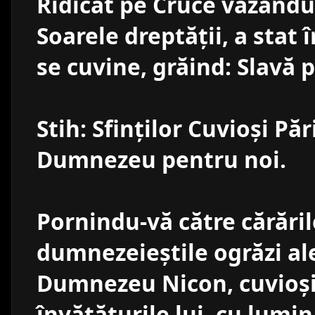
Ridicat pe Cruce văzându-
Soarele dreptăţii, a stat
se cuvine, grăind: Slavă 
Stih: Sfinţilor Cuvioşi Păr
Dumnezeu pentru noi.
Pornindu-vă către cărările
dumnezeieştile ogrăzi al
Dumnezeu Nicon, cuvioşi
învăţăturile lui, cu lumi