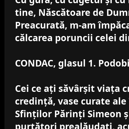
tine, Născătoare de Dumn
Preacurată, m-am împăcat
călcarea poruncii celei d
CONDAC, glasul 1. Podobi
Cei ce aţi săvârşit viaţa 
credinţă, vase curate ale
Sfinţilor Părinţi Simeon
purtători prealăudaţi, ac